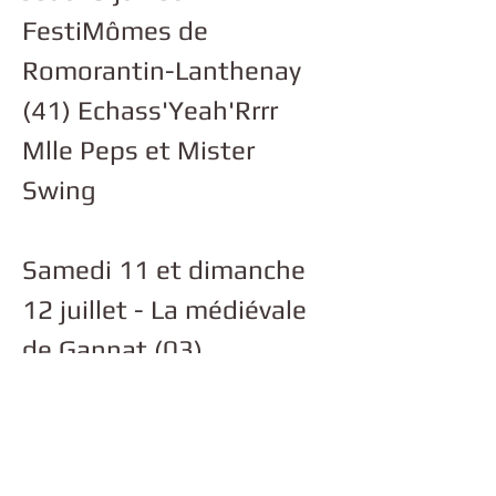
FestiMômes de
Romorantin-Lanthenay
(41) Echass'Yeah'Rrrr
Mlle Peps et Mister
Swing
Samedi 11 et dimanche
12 juillet - La médiévale
de Gannat (03)
Le Bouffon Des gueux
Samedi 1 et dimanche 2